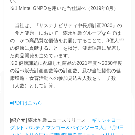
い。
※1 Mintel GNPDを用いた当社調べ（2019年8月）
当社は、『サステナビリティ中長期計画2030』の
「食と健康」において「森永乳業グループならでは
※2
の、かつ高品質な価値をお届けすることで、3億人
の健康に貢献すること」を掲げ、健康課題に配慮し
た商品開発を進めています。
※2 健康課題に配慮した商品の2021年度〜2030年度
の延べ販売計画個数等の計画数、及び当社提供の健
康増進・⾷育活動への参加⾒込み人数をリーチ数
（人数）として計算。
■PDFはこちら
[紹介元] 森永乳業ニュースリリース
「ギリシャヨー
グルト パルテノ マンゴー＆パインソース入」7月9日