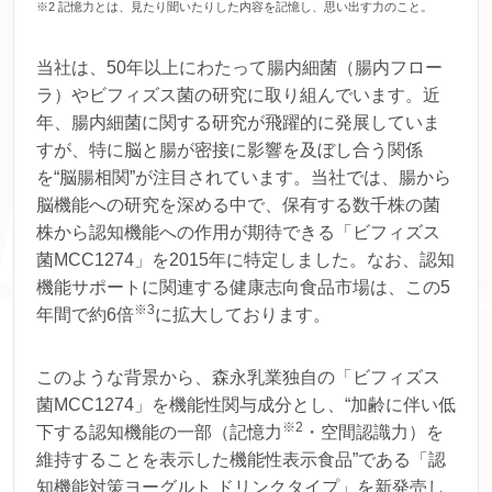
※2 記憶力とは、見たり聞いたりした内容を記憶し、思い出す力のこと。
当社は、50年以上にわたって腸内細菌（腸内フロー
ラ）やビフィズス菌の研究に取り組んでいます。近
年、腸内細菌に関する研究が飛躍的に発展していま
すが、特に脳と腸が密接に影響を及ぼし合う関係
を“脳腸相関”が注目されています。当社では、腸から
脳機能への研究を深める中で、保有する数千株の菌
株から認知機能への作用が期待できる「ビフィズス
菌MCC1274」を2015年に特定しました。なお、認知
機能サポートに関連する健康志向食品市場は、この5
※3
年間で約6倍
に拡大しております。
このような背景から、森永乳業独自の「ビフィズス
菌MCC1274」を機能性関与成分とし、“加齢に伴い低
※
2
下する認知機能の一部（記憶力
・空間認識力）を
維持することを表示した機能性表示食品”である「認
知機能対策ヨーグルト ドリンクタイプ」を新発売し