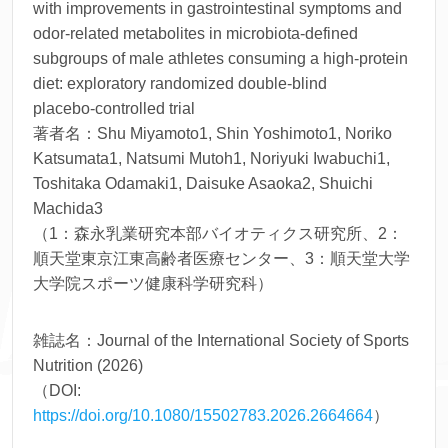
with improvements in gastrointestinal symptoms and
odor-related metabolites in microbiota-defined
subgroups of male athletes consuming a high-protein
diet: exploratory randomized double‑blind
placebo‑controlled trial
著者名：Shu Miyamoto1, Shin Yoshimoto1, Noriko
Katsumata1, Natsumi Mutoh1, Noriyuki Iwabuchi1,
Toshitaka Odamaki1, Daisuke Asaoka2, Shuichi
Machida3
（1：森永乳業研究本部バイオティクス研究所、2：
順天堂東京江東高齢者医療センター、3：順天堂大学
大学院スポーツ健康科学研究科）
雑誌名：Journal of the International Society of Sports
Nutrition (2026)
（DOI:
https://doi.org/10.1080/15502783.2026.2664664
）