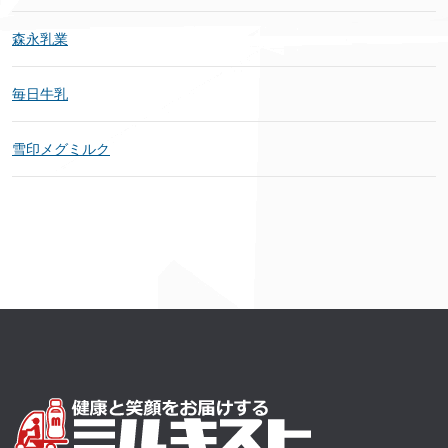
森永乳業
毎日牛乳
雪印メグミルク