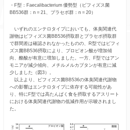
・F型：
Faecalibacterium
優勢型（ビフィズス菌
BB536群：n = 21、プラセボ群：n = 20）
いずれのエンテロタイプにおいても、体臭関連代
謝物はビフィズス菌BB536摂取群とプラセボ摂取群
で群間差は確認されなかったものの、R型ではビフィ
ズス菌BB536摂取により、プロピオン酸が増加傾
向、酪酸が有意に増加しました。一方、F型ではアン
モニアが減少傾向、メチルメルカプタンが有意に減
少しました（図3）。
以上より、ビフィズス菌BB536の体臭関連代謝物
への影響はエンテロタイプに依存する可能性があ
り、特にF型では高たんぱく食を摂取するアスリート
における体臭関連代謝物の低減作用が示唆されまし
た。