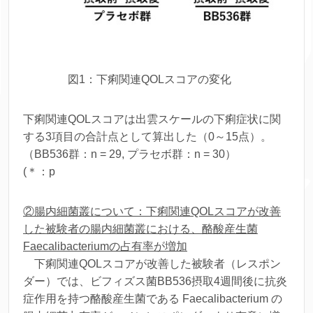
図1：下痢関連QOLスコアの変化
下痢関連QOLスコアは出雲スケールの下痢症状に関
する3項目の合計点として算出した（0～15点）。
（BB536群：n = 29, プラセボ群：n = 30）
(＊：p
②腸内細菌叢について：下痢関連QOLスコアが改善
した被験者の腸内細菌叢における、酪酸産生菌
Faecalibacterium
の占有率が増加
下痢関連QOLスコアが改善した被験者（レスポン
ダー）では、ビフィズス菌BB536摂取4週間後に抗炎
症作用を持つ酪酸産生菌である
Faecalibacterium
の