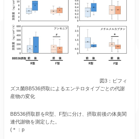
図3：ビフィ
ズス菌BB536摂取によるエンテロタイプごとの代謝
産物の変化
BB536摂取群をR型、F型に分け、摂取前後の体臭関
連代謝物を測定した。
(＊：p