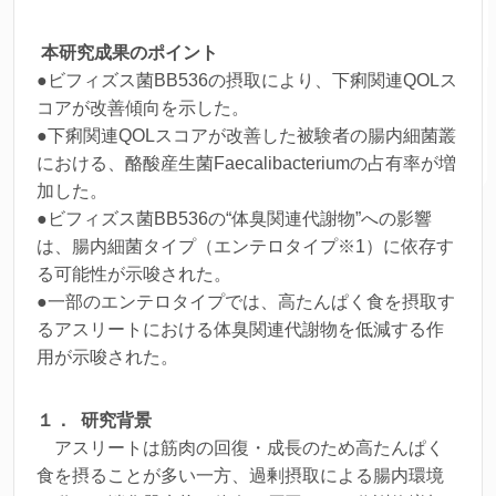
本研究成果のポイント
●ビフィズス菌BB536の摂取により、下痢関連QOLス
コアが改善傾向を示した。
●下痢関連QOLスコアが改善した被験者の腸内細菌叢
における、酪酸産生菌
Faecalibacterium
の占有率が増
加した。
●ビフィズス菌BB536の“体臭関連代謝物”への影響
は、腸内細菌タイプ（エンテロタイプ※1）に依存す
る可能性が示唆された。
●一部のエンテロタイプでは、高たんぱく食を摂取す
るアスリートにおける体臭関連代謝物を低減する作
用が示唆された。
１． 研究背景
アスリートは筋肉の回復・成長のため高たんぱく
食を摂ることが多い一方、過剰摂取による腸内環境