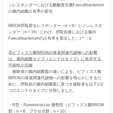
ンレスポンダーにおける酪酸産生菌Faecalibacterium
の腸内細菌占有率の変化
BB536摂取群をレスポンダー（n = 9）とノンレスポ
ンダー（n = 19）にわけ、摂取前後における腸内
Faecalibacterium
の占有率を算出した。(＊：q
③ビフィズス菌BB536の体臭関連代謝物への影響
は、腸内細菌タイプ（エンテロタイプ）に依存する
可能性が示唆
被験者の腸内細菌叢の違いによる、ビフィズス菌
BB536の体臭関連代謝物への影響を明らかにするた
めに、摂取前の腸内細菌叢に基づき被験者を以下の2
つのエンテロタイプに分類しました。
・R型：
Ruminococcus
優勢型（ビフィズス菌BB536
群：n = 8、プラセボ群：n = 10）