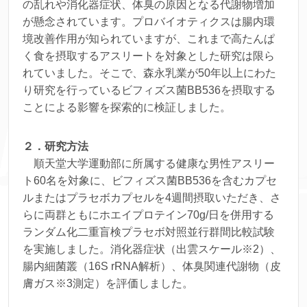
の乱れや消化器症状、体臭の原因となる代謝物増加
が懸念されています。プロバイオティクスは腸内環
境改善作用が知られていますが、これまで高たんぱ
く食を摂取するアスリートを対象とした研究は限ら
れていました。そこで、森永乳業が50年以上にわた
り研究を行っているビフィズス菌BB536を摂取する
ことによる影響を探索的に検証しました。
２．研究方法
順天堂大学運動部に所属する健康な男性アスリー
ト60名を対象に、ビフィズス菌BB536を含むカプセ
ルまたはプラセボカプセルを4週間摂取いただき、さ
らに両群ともにホエイプロテイン70g/日を併用する
ランダム化二重盲検プラセボ対照並行群間比較試験
を実施しました。消化器症状（出雲スケール※2）、
腸内細菌叢（16S rRNA解析）、体臭関連代謝物（皮
膚ガス※3測定）を評価しました。