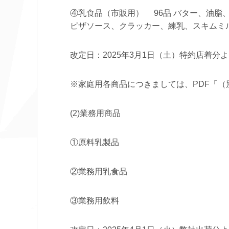
④乳食品（市販用） 96品 バター、油脂
ピザソース、クラッカー、練乳、スキムミ
改定日：2025年3月1日（土）特約店着分
※家庭用各商品につきましては、PDF「
(2)業務用商品
①原料乳製品
②業務用乳食品
③業務用飲料