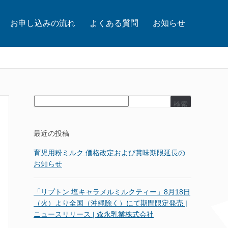
お申し込みの流れ
よくある質問
お知らせ
検索
最近の投稿
育児用粉ミルク 価格改定および賞味期限延長の
お知らせ
「リプトン 塩キャラメルミルクティー」8月18日
（火）より全国（沖縄除く）にて期間限定発売 |
ニュースリリース | 森永乳業株式会社