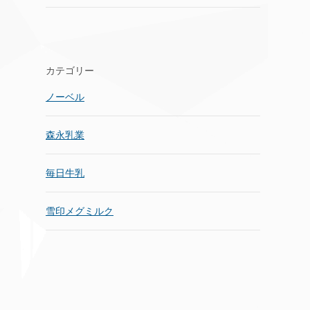
カテゴリー
ノーベル
森永乳業
毎日牛乳
雪印メグミルク