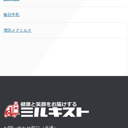
毎日牛乳
雪印メグミルク